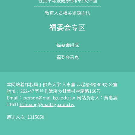
性别平等及健康保护四大计画
教育人员相关资源连结
福委会专区
福委会组成
福委会讯息
本网站着作权属于佛光大学 人事室 云起楼4楼404办公室
地址：262-47 宜兰县礁溪乡林美村林尾路160号
Email：
person@mail.fgu.edu.tw
网站负责人：黄惠姿
11631
hthuang
@mail.fgu.edu.tw
造访人次 : 1315850