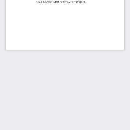
檢查醫院需符合體格檢查說明
二
之醫療機構。
3.
(
)