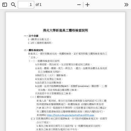
of 1
Toggle
Find
Zoom
Zoom
To
Sidebar
Out
In
佛光大
學新進員工體格檢查說明
一、法令依據
一
職業安全衛生法。
(
)
二
勞工健康保護規則。
(
)
二、體格檢查說明
新進
員工，需於到職前完成
一般
體格檢查，
並於報到時繳交體格檢查
之
「
正本」
。
（一）
一般
體格檢查項目說明
作業經歷、既往病史、生活習慣及自覺症狀
1.
身高、體重、腰圍、視力、辨色力
、聽力、血壓與身體各系
2.
位之身體檢查及問診。
胸部Ｘ光（大片）攝影檢查。
3.
尿蛋白及尿潛血之檢查。
4.
血色素及白血球數檢查。
5.
血糖、血清丙胺酸轉胺酶
、肌酸酐
、膽固醇、三
酸
6.
(ALT)
(creatinine
)
甘油酯、高密度脂蛋白膽固醇之檢查。
其他經中央主管機關指定之檢查。
7.
（
二
）體格檢查醫院
新進人員「報到前」需自行至勞動部會商衛
格與健康檢查醫療機構進行一般體格檢查
各醫院體檢作業皆須
(
個工作日，敬請提早作業時間，以免影響當
。
7
-
14
)
勞工體格及健康檢查指定醫療機構網站查詢
。
查詢網址
https://hrpts.osha.gov.tw/asshp/hrpm1055.aspx
三
若教職員
聘任前已接受健康檢查，亦可提供相關檢
(
)
合以下規定：
報告之檢查項目需符合上述說明
一
一般體格檢查項目說明。
1.
(
)
報告之檢查日期需為報到日前半年內。
2.