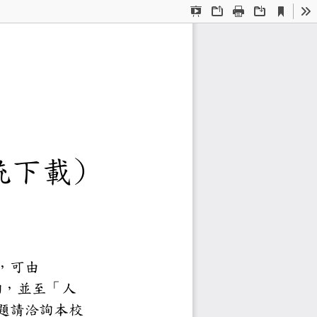
Current
Presentation
Open
Print
Download
To
View
Mode
歷表
E 化系統下載)
、核銷作業、請假作業等，可由
/，點選「校園 e 化整合系統」查詢，
報到時一併帶來，若有問題請洽