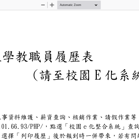
Zoom
Zoom
Out
In
光大學教職員履
(請至校園 
員之人事資料維護、薪資查詢
//120.101.66.93/PHP
專區」選擇「列印履歷」後於