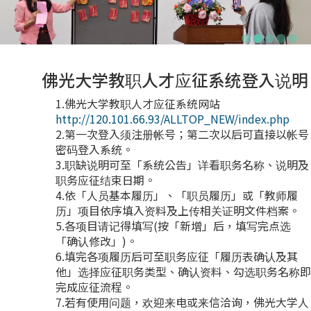
佛光大学教职人才应征系统登入说明
1.佛光大学教职人才应征系统网站
http://120.101.66.93/ALLTOP_NEW/index.php
2.第一次登入须注册帐号；第二次以后可直接以帐号
密码登入系统。
3.职缺说明可至「系统公告」详看职务名称、说明及
职务应征结束日期。
4.依「人员基本履历」、「职员履历」或「教师履
历」项目依序填入资料及上传相关证明文件档案。
5.各项目请记得填写(按「新增」后，填写完点选
「确认修改」)。
6.填完各项履历后可至职务应征「履历表确认及其
他」选择应征职务类型、确认资料、勾选职务名称即
完成应征流程。
7.若有使用问题，欢迎来电或来信洽询，佛光大学人