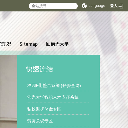
Language
登入
:::
织现况
Sitemap
回佛光大学
快速连结
校园E化整合系统 (薪资查询)
佛光大学教职人才应征系统
私校退抚储金专区
劳资会议专区