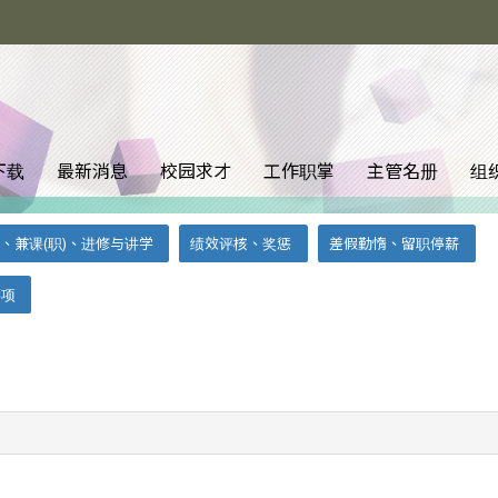
下载
最新消息
校园求才
工作职掌
主管名册
组
、兼课(职)、进修与讲学
绩效评核、奖惩
差假勤惰、留职停薪
事项