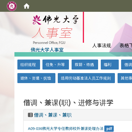
:::
人事法规
表格
佛光大学人事室
:::
:::
组织规程
任免、升等
叙薪、待遇
福利
借调
退休、资遣、抚恤
适用劳动基准法人员工作规则
其他
借调、兼课(职)、进修与讲学
借调、兼课、兼职
A09-036佛光大学专任教师校外兼课处理办法
pdf