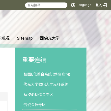
Language
登入
:::
织现况
Sitemap
回佛光大学
重要连结
校园E化整合系统 (薪资查询)
佛光大学教职人才应征系统
私校退抚储金专区
劳资会议专区