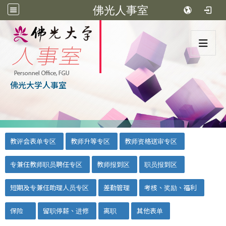
佛光人事室
:::
佛光大学人事室
:::
::
教评会表单专区
教师升等专区
教师资格送审专区
专兼任教师职员聘任专区
教师报到区
职员报到区
短期及专兼任助理人员专区
差勤管理
考核、奖励、福利
保险
留职停薪、进修
离职
其他表单