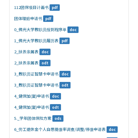
112团保项目计画书
pdf
团体理赔申请书
pdf
0_佛光大学教职员报到程序单
doc
1_佛光大学教职员履历表
pdf
2_扶养亲属表
doc
2_扶养亲属表
odt
3_教职员证智慧卡申请书
doc
3_教职员证智慧卡申请书
odt
4_健保加(复)申请书
doc
4_健保加(复)申请书
odt
5._学年团体保险方案
ods
6_劳工退休金个人自愿提缴率调查/调整/停缴申请表
doc