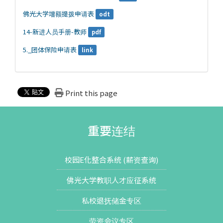
佛光大学增额提拨申请表
odt
14-新进人员手册-教师
pdf
5._团体保险申请表
link
Print this page
重要连结
校园E化整合系统 (薪资查询)
佛光大学教职人才应征系统
私校退抚储金专区
劳资会议专区