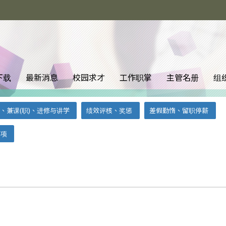
下载
最新消息
校园求才
工作职掌
主管名册
组
、兼课(职)、进修与讲学
绩效评核、奖惩
差假勤惰、留职停薪
事项