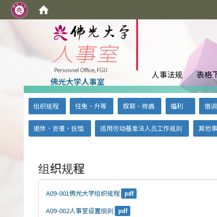
:::
人事法规
表格
佛光大学人事室
:::
:::
组织规程
任免、升等
叙薪、待遇
福利
借调
退休、资遣、抚恤
适用劳动基准法人员工作规则
其他
组织规程
A09-001佛光大学组织规程
pdf
A09-002人事室设置细则
pdf