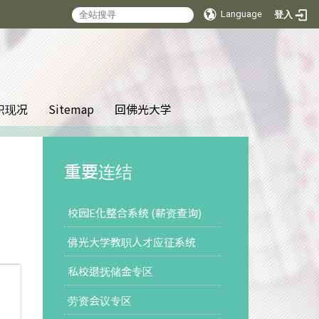
Language
登入
:::
织现况
Sitemap
回佛光大学
重要连结
校园E化整合系统 (薪资查询)
佛光大学教职人才应征系统
私校退抚储金专区
劳资会议专区