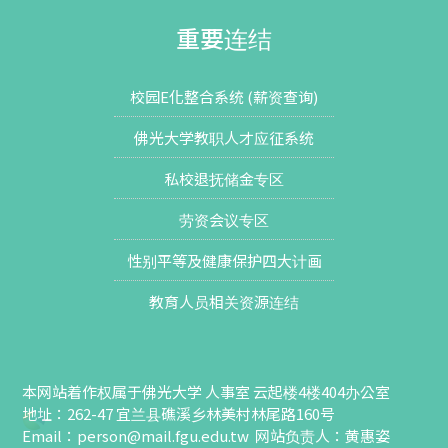
重要连结
校园E化整合系统 (薪资查询)
佛光大学教职人才应征系统
私校退抚储金专区
劳资会议专区
性别平等及健康保护四大计画
教育人员相关资源连结
本网站着作权属于佛光大学 人事室 云起楼4楼404办公室
地址：262-47 宜兰县礁溪乡林美村林尾路160号
Email：
person@mail.fgu.edu.tw
网站负责人：黄惠姿