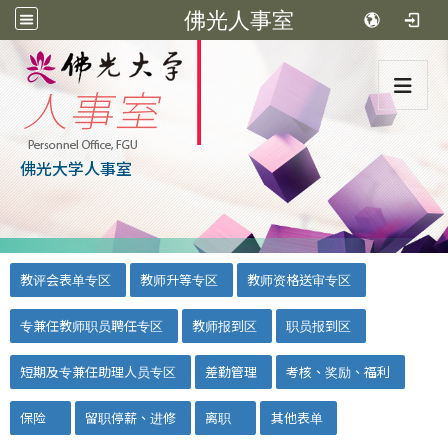
佛光人事室
:::
佛光大学人事室
:::
::
教评会表单专区
教师升等专区
教师资格送审专区
专兼任教师职员聘任专区
教师报到区
职员报到区
短期及专兼任助理人员专区
差勤管理
考核、奖励、福利
保险
留职停薪、进修
离职
其他表单