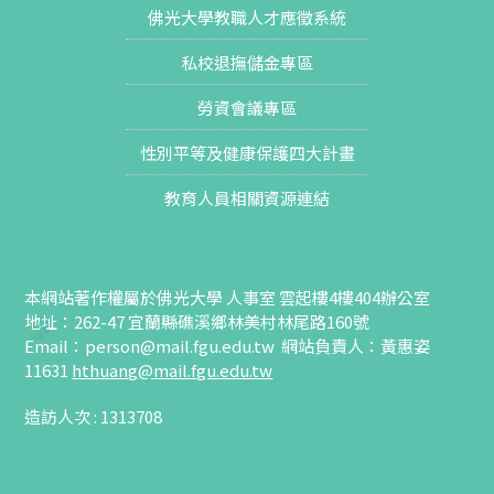
佛光大學教職人才應徵系統
私校退撫儲金專區
勞資會議專區
性別平等及健康保護四大計畫
教育人員相關資源連結
本網站著作權屬於佛光大學 人事室 雲起樓4樓404辦公室
地址：262-47 宜蘭縣礁溪鄉林美村林尾路160號
Email：
person@mail.fgu.edu.tw
網站負責人：黃惠姿
11631
hthuang
@mail.fgu.edu.tw
造訪人次 : 1313708