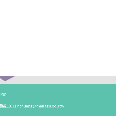
公室
姿11631
hthuang
@mail.fgu.edu.tw