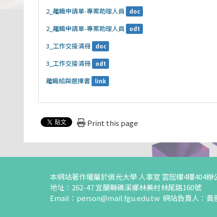
2_離職申請單-專案助理人員
doc
2_離職申請單-專案助理人員
odt
3_工作交接清冊
doc
3_工作交接清冊
odt
離職給與選擇書
link
Print this page
本網站著作權屬於佛光大學 人事室 雲起樓4樓404辦
地址：262-47 宜蘭縣礁溪鄉林美村林尾路160號
Email：
person@mail.fgu.edu.tw
網站負責人：黃惠