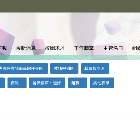
下載
最新消息
校園求才
工作職掌
主管名冊
組
專兼任教師職員聘任專區
教師報到區
職員報到區
利
保險
留職停薪、進修
離職
其他表單