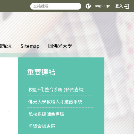
Language
登入
:::
織現況
Sitemap
回佛光大學
重要連結
校園E化整合系統 (薪資查詢)
佛光大學教職人才應徵系統
私校退撫儲金專區
勞資會議專區