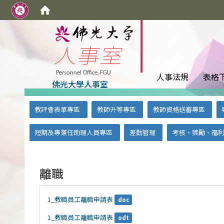
:::
人事法規
表格
佛光大學人事室
:::
:::
教評會表單專區
教師升等專區
教師資格送審專區
短期及專兼任助理人員專區
差勤管理
考核、獎勵、福
離職
1_教職員工離職申請表
doc
1_教職員工離職申請表
odt