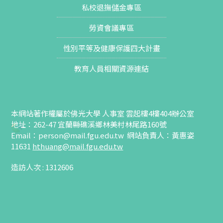
私校退撫儲金專區
勞資會議專區
性別平等及健康保護四大計畫
教育人員相關資源連結
本網站著作權屬於佛光大學 人事室 雲起樓4樓404辦公室
地址：262-47 宜蘭縣礁溪鄉林美村林尾路160號
Email：
person@mail.fgu.edu.tw
網站負責人：黃惠姿
11631
hthuang
@mail.fgu.edu.tw
造訪人次 : 1312606