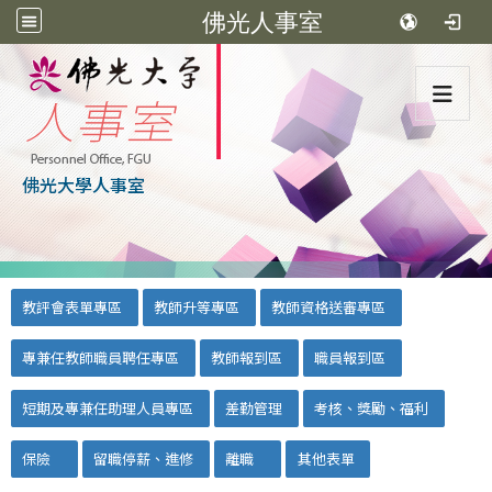
佛光人事室
:::
佛光大學人事室
:::
::
教評會表單專區
教師升等專區
教師資格送審專區
專兼任教師職員聘任專區
教師報到區
職員報到區
短期及專兼任助理人員專區
差勤管理
考核、獎勵、福利
保險
留職停薪、進修
離職
其他表單