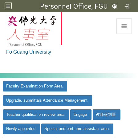
Personnel Office, FGU
:::
Fo Guang University
:::
佛光大學首頁
::
Faculty Examination Form Area
Upgrade, submittals Attendance Management
Teacher qualification review area
Engage
教師報到區
Newly appointed
Special and part-time assistant area