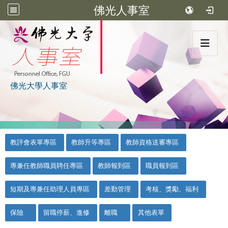
佛光人事室
:::
佛光大學人事室
:::
::
教評會表單專區
教師升等專區
教師資格送審專區
專兼任教師職員聘任專區
教師報到區
職員報到區
短期及專兼任助理人員專區
差勤管理
考核、獎勵、福利
保險
留職停薪、進修
離職
其他表單