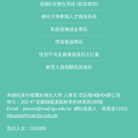
校園E化整合系統 (薪資查詢)
佛光大學教職人才應徵系統
私校退撫儲金專區
勞資會議專區
性別平等及健康保護四大計畫
教育人員相關資源連結
本網站著作權屬於佛光大學 人事室 雲起樓4樓404辦公室
地址：262-47 宜蘭縣礁溪鄉林美村林尾路160號
Email：
person@mail.fgu.edu.tw
網站負責人：黃惠姿11631
hthuang
@mail.fgu.edu.tw
造訪人次 : 1316356