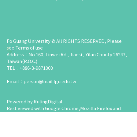
Fo Guang University © All RIGHTS RESERVED, Please
see
Terms of use
Address：No.160, Linwei Rd., Jiaosi , Yilan County 26247,
Taiwan(R.O.C.)
TEL：+886-3-9871000
Email：
person@mail.fgu.edu.tw
Powered by
RulingDigital
Best viewed with Google Chrome,Mozilla Firefox and
higher with 1024 x 768 resolution.
Visits : 1313924