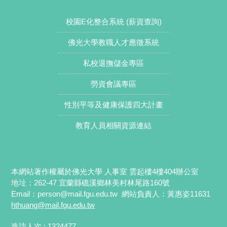
校園E化整合系統 (薪資查詢)
佛光大學教職人才應徵系統
私校退撫儲金專區
勞資會議專區
性別平等及健康保護四大計畫
教育人員相關資源連結
本網站著作權屬於佛光大學 人事室 雲起樓4樓404辦公室
地址：262-47 宜蘭縣礁溪鄉林美村林尾路160號
Email：
person@mail.fgu.edu.tw
網站負責人：黃惠姿11631
hthuang
@mail.fgu.edu.tw
造訪人次 : 1324477