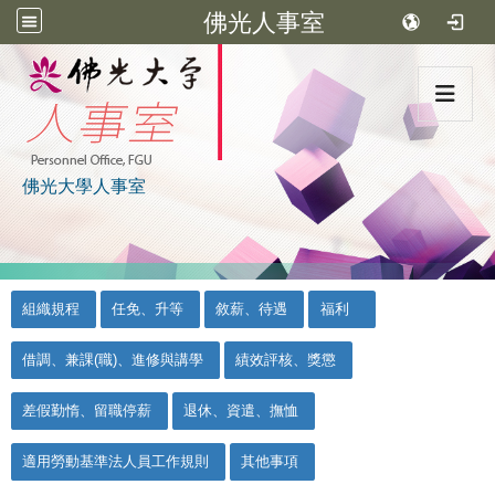
佛光人事室
:::
佛光大學人事室
:::
::
組織規程
任免、升等
敘薪、待遇
福利
借調、兼課(職)、進修與講學
績效評核、獎懲
差假勤惰、留職停薪
退休、資遣、撫恤
適用勞動基準法人員工作規則
其他事項