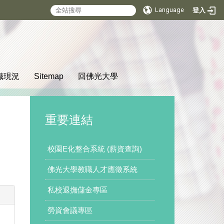
Language
登入
:::
織現況
Sitemap
回佛光大學
重要連結
校園E化整合系統 (薪資查詢)
佛光大學教職人才應徵系統
私校退撫儲金專區
勞資會議專區