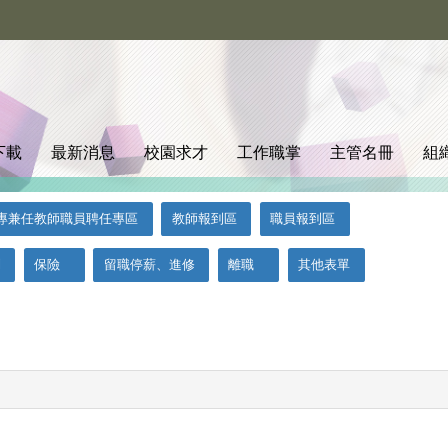
下載
最新消息
校園求才
工作職掌
主管名冊
組
專兼任教師職員聘任專區
教師報到區
職員報到區
利
保險
留職停薪、進修
離職
其他表單