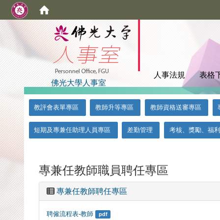
:::
人事法規
表格
佛光大學人事室
:::
:::
教評會表單專區
教師升等專區
教師資格送審專區
短期及專兼任助理人員專區
差勤管理
考核、獎勵、福
專兼任教師職員聘任專區
專兼任教師聘任專區
聘僱流程表-教師
pdf