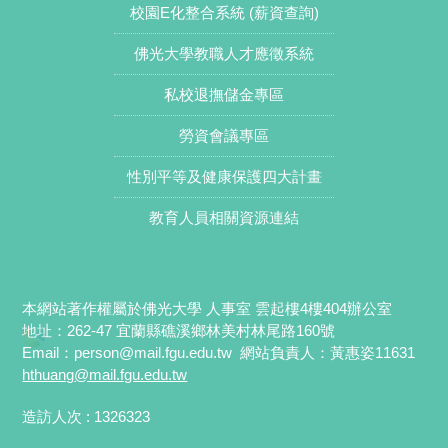
校園E化整合系統 (薪資查詢)
佛光大學教職人才應徵系統
私校退撫儲金專區
勞資會議專區
性別平等及健康保護四大計畫
教育人員相關資源連結
本網站著作權屬於佛光大學 人事室 雲起樓4樓404辦公室
地址：262-47 宜蘭縣礁溪鄉林美村林尾路160號
Email：
person@mail.fgu.edu.tw
網站負責人：黃惠姿11631
hthuang
@mail.fgu.edu.tw
造訪人次 : 1326323