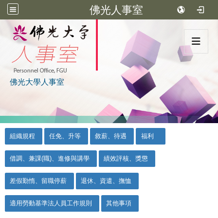
佛光人事室
:::
佛光大學人事室
:::
::
組織規程
任免、升等
敘薪、待遇
福利
借調、兼課(職)、進修與講學
績效評核、獎懲
差假勤惰、留職停薪
退休、資遣、撫恤
適用勞動基準法人員工作規則
其他事項