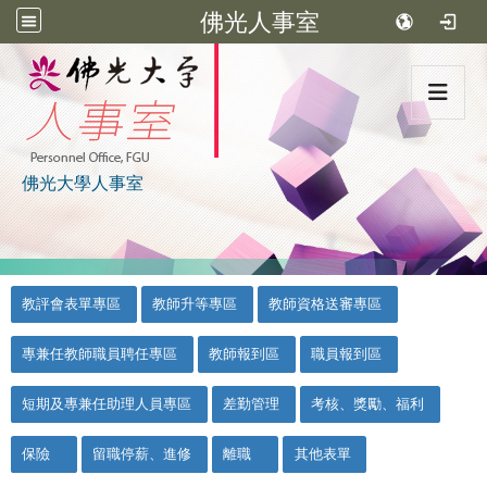
佛光人事室
:::
佛光大學人事室
:::
::
教評會表單專區
教師升等專區
教師資格送審專區
專兼任教師職員聘任專區
教師報到區
職員報到區
短期及專兼任助理人員專區
差勤管理
考核、獎勵、福利
保險
留職停薪、進修
離職
其他表單