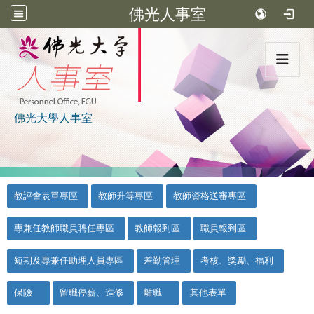
佛光人事室
:::
佛光大學人事室
:::
::
教評會表單專區
教師升等專區
教師資格送審專區
專兼任教師職員聘任專區
教師報到區
職員報到區
短期及專兼任助理人員專區
差勤管理
考核、獎勵、福利
保險
留職停薪、進修
離職
其他表單