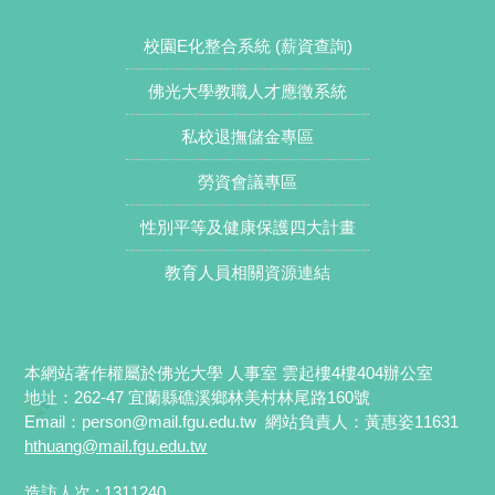
校園E化整合系統 (薪資查詢)
佛光大學教職人才應徵系統
私校退撫儲金專區
勞資會議專區
性別平等及健康保護四大計畫
教育人員相關資源連結
本網站著作權屬於佛光大學 人事室 雲起樓4樓404辦公室
地址：262-47 宜蘭縣礁溪鄉林美村林尾路160號
Email：
person@mail.fgu.edu.tw
網站負責人：黃惠姿11631
hthuang
@mail.fgu.edu.tw
造訪人次 : 1311240