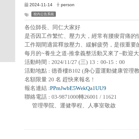
2024-11-14
person
校內公告系統
各位師長、同仁大家好
是否因工作繁忙、壓力大，經常有腰痠背痛的
工作期間適當釋放壓力、緩解疲勞，是很重要
每月的
~
養生之道
-
推拿義整活動又來了
~
歡迎大
活動時間
: 2024/11/27 (
三
) 13
：
00-15
：
00
活動地點
:
德香樓
B102 (
身心靈運動健康管理
名額限量
20
名
趕快來報名
!
報名連結
:
PPmJwbE5WekQa1UU9
聯絡電話
: 03-9871000
轉
26001 / 11621
管理學院、運健學程、人事室敬啟