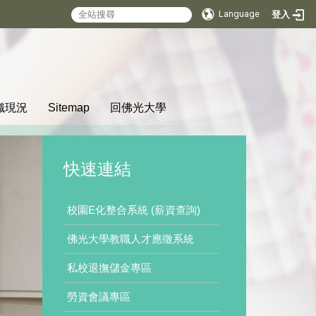
Language
登入
:::
織現況
Sitemap
回佛光大學
快速連結
校園E化整合系統 (薪資查詢)
佛光大學教職人才應徵系統
私校退撫儲金專區
勞資會議專區