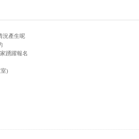
情況產生呢
的
家踴躍報名
教室
)