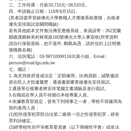
三、工作待遇：月薪33,710元~38,510元。
四、申請截止日期：115年8月15日。
(意者請盡早登錄佛光大學教職人才應徵系統應徵，合格者
優先安排面試並關閉職缺)
若有其他紙本文件無法傳至應徵系統，來函請寄：262宜蘭
縣礁溪鄉林美村林尾路160號佛光大學人事室收(所寄資料
請自行保留底稿，恕不退件, 郵戳為憑，請於信封上註明應
徵職務名稱)
六、洽詢電話：03-9871000#11631黃小姐、Email：
person@mail.fgu.edu.tw
七、備註：
1. 為支持政府達成法定「定額僱用」比例員額，誠摯邀請
原住民人才投遞履歷，通過書面審查後優先安排面試。
2.通過單位複審者將安排電腦文書測驗及進行面試。
3.在職或在學人員不得擔任本校專案人員。
4.依據教育部規定，曾有下列情事之一者，學校不得僱用為
契約進用人員：
(1)犯性侵害犯罪防治法第二條第一項之性侵害犯罪，經有
罪判決確定。
(2)經學校性別平等教育委員會（以下簡稱性平會）或依法