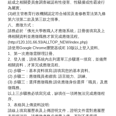
組成之相關委員會調查確認有性侵害、性騷擾或性霸凌行
為屬實。
(3)經主管教育行政機關認定符合補習及進修教育法第九條
第六項第二款及第三款之情事。
八、應徵方式：
請務必於「佛光大學教職人才應徵系統」註冊後填寫及上
傳相關資料並應徵職務才算完成應徵流程。
(http://120.101.66.93/ALLTOP_NEW/index.php)
請使用Google Chrome瀏覽器或IE 10版以上登入資料。
1、第一次應徵需辦理註冊。
2、登入後，請依系統內左列選單三步驟逐一填寫，並備齊
相關資料，才算完成應徵流程。
(1) 步驟一：基本資料填寫:請填寫您的基本資料。
(2) 步驟二：應徵職員者續填: 語言能力、訓練。
(3) 步驟三：選擇應徵職務:請依應徵身份選擇「職員」及應
徵職務。
以上三步驟務必填寫完成，缺填任一項將無法完成應徵程
序。
3、表格與上傳資料說明:
請線上填寫履歷表及上傳證明文件，證明文件需對應履歷