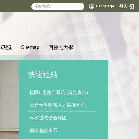
Language
登入
:::
織現況
Sitemap
回佛光大學
快速連結
校園E化整合系統 (薪資查詢)
佛光大學教職人才應徵系統
私校退撫儲金專區
勞資會議專區